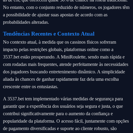
No entanto, com o conjunto reduzido de números, os jogadores têm
a possibilidade de ajustar suas apostas de acordo com as
probabilidades alteradas.
Tendências Recentes e Contexto Atual
No contexto atual, à medida que os cassinos físicos sofreram
impacto pelas restrições globais, plataformas online como a
3537.bet estão prosperando. A MiniRoulette, sendo mais rápida e
com rodadas mais frequentes, atende perfeitamente às necessidades
dos jogadores buscando entretenimento dinâmico. A simplicidade
aliada às chances de ganhar rapidamente faz dela uma escolha
crescente entre os entusiastas.
A 3537.bet tem implementado várias medidas de segurança para
garantir que a experiência dos usuários seja segura e justa, o que
contribui significativamente para o aumento da confiança e
popularidade da plataforma. O acesso fácil, juntamente com opções
de pagamento diversificadas e suporte ao cliente robusto, são