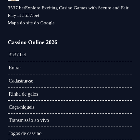
3537.betExplore Exciting Casino Games with Secure and Fair
Play at 3537.bet
Mapa do site do Google
Cassino Online 2026
3537.bet
Entrar
Cadastrar-se
Rinha de galos
Caça-níqueis
Transmissão ao vivo
Jogos de cassino