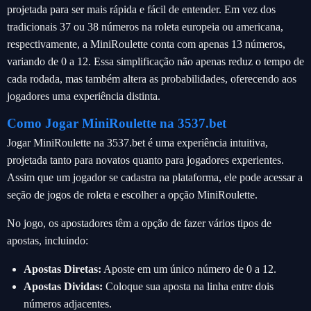
projetada para ser mais rápida e fácil de entender. Em vez dos
tradicionais 37 ou 38 números na roleta europeia ou americana,
respectivamente, a MiniRoulette conta com apenas 13 números,
variando de 0 a 12. Essa simplificação não apenas reduz o tempo de
cada rodada, mas também altera as probabilidades, oferecendo aos
jogadores uma experiência distinta.
Como Jogar MiniRoulette na 3537.bet
Jogar MiniRoulette na 3537.bet é uma experiência intuitiva,
projetada tanto para novatos quanto para jogadores experientes.
Assim que um jogador se cadastra na plataforma, ele pode acessar a
seção de jogos de roleta e escolher a opção MiniRoulette.
No jogo, os apostadores têm a opção de fazer vários tipos de
apostas, incluindo:
Apostas Diretas:
Aposte em um único número de 0 a 12.
Apostas Dividas:
Coloque sua aposta na linha entre dois
números adjacentes.