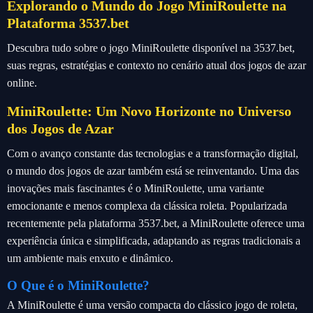
Explorando o Mundo do Jogo MiniRoulette na
Plataforma 3537.bet
Descubra tudo sobre o jogo MiniRoulette disponível na 3537.bet,
suas regras, estratégias e contexto no cenário atual dos jogos de azar
online.
MiniRoulette: Um Novo Horizonte no Universo
dos Jogos de Azar
Com o avanço constante das tecnologias e a transformação digital,
o mundo dos jogos de azar também está se reinventando. Uma das
inovações mais fascinantes é o MiniRoulette, uma variante
emocionante e menos complexa da clássica roleta. Popularizada
recentemente pela plataforma 3537.bet, a MiniRoulette oferece uma
experiência única e simplificada, adaptando as regras tradicionais a
um ambiente mais enxuto e dinâmico.
O Que é o MiniRoulette?
A MiniRoulette é uma versão compacta do clássico jogo de roleta,