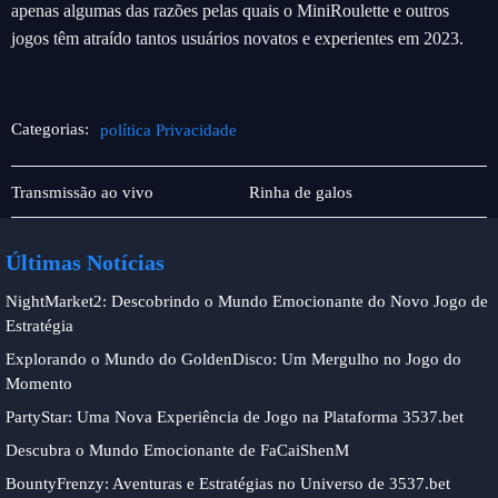
apenas algumas das razões pelas quais o MiniRoulette e outros
jogos têm atraído tantos usuários novatos e experientes em 2023.
Categorias:
política Privacidade
Caça-
política
Transmissão ao vivo
Rinha de galos
níqueis
Privacidade
Últimas Notícias
NightMarket2: Descobrindo o Mundo Emocionante do Novo Jogo de
Estratégia
Explorando o Mundo do GoldenDisco: Um Mergulho no Jogo do
Momento
PartyStar: Uma Nova Experiência de Jogo na Plataforma 3537.bet
Descubra o Mundo Emocionante de FaCaiShenM
BountyFrenzy: Aventuras e Estratégias no Universo de 3537.bet