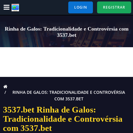
Pular
LOGIN
REGISTRAR
para
o
conteúdo
Rinha de Galos: Tradicionalidade e Controvérsia com
3537.bet
RINHA DE GALOS: TRADICIONALIDADE E CONTROVÉRSIA
COM 3537.BET
3537.bet Rinha de Galos:
Tradicionalidade e Controvérsia
com 3537.bet