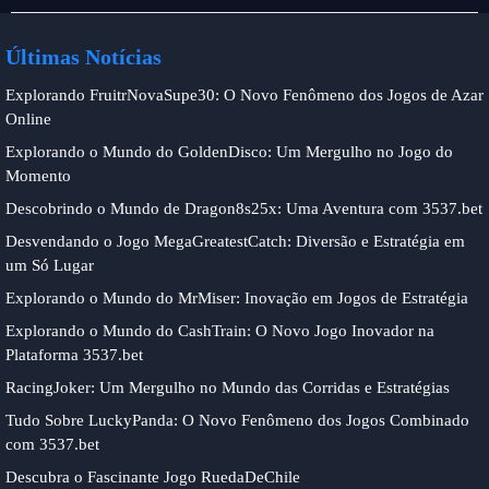
ao
de
vivo
galos
Últimas Notícias
Explorando FruitrNovaSupe30: O Novo Fenômeno dos Jogos de Azar
Online
Explorando o Mundo do GoldenDisco: Um Mergulho no Jogo do
Momento
Descobrindo o Mundo de Dragon8s25x: Uma Aventura com 3537.bet
Desvendando o Jogo MegaGreatestCatch: Diversão e Estratégia em
um Só Lugar
Explorando o Mundo do MrMiser: Inovação em Jogos de Estratégia
Explorando o Mundo do CashTrain: O Novo Jogo Inovador na
Plataforma 3537.bet
RacingJoker: Um Mergulho no Mundo das Corridas e Estratégias
Tudo Sobre LuckyPanda: O Novo Fenômeno dos Jogos Combinado
com 3537.bet
Descubra o Fascinante Jogo RuedaDeChile