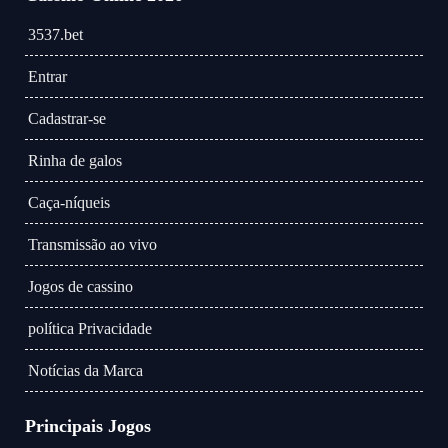
3537.bet
Entrar
Cadastrar-se
Rinha de galos
Caça-níqueis
Transmissão ao vivo
Jogos de cassino
política Privacidade
Notícias da Marca
Principais Jogos