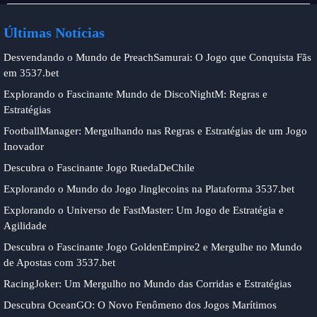
de
de
galos
cassino
Últimas Notícias
Desvendando o Mundo de PreachSamurai: O Jogo que Conquista Fãs
em 3537.bet
Explorando o Fascinante Mundo de DiscoNightM: Regras e
Estratégias
FootballManager: Mergulhando nas Regras e Estratégias de um Jogo
Inovador
Descubra o Fascinante Jogo RuedaDeChile
Explorando o Mundo do Jogo Jinglecoins na Plataforma 3537.bet
Explorando o Universo de FastMaster: Um Jogo de Estratégia e
Agilidade
Descubra o Fascinante Jogo GoldenEmpire2 e Mergulhe no Mundo
de Apostas com 3537.bet
RacingJoker: Um Mergulho no Mundo das Corridas e Estratégias
Descubra OceanGO: O Novo Fenômeno dos Jogos Marítimos