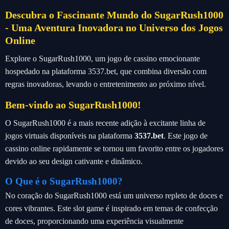
Descubra o Fascinante Mundo do SugarRush1000
- Uma Aventura Inovadora no Universo dos Jogos
Online
Explore o SugarRush1000, um jogo de cassino emocionante
hospedado na plataforma 3537.bet, que combina diversão com
regras inovadoras, levando o entretenimento ao próximo nível.
Bem-vindo ao SugarRush1000!
O SugarRush1000 é a mais recente adição à excitante linha de
jogos virtuais disponíveis na plataforma
3537.bet
. Este jogo de
cassino online rapidamente se tornou um favorito entre os jogadores
devido ao seu design cativante e dinâmico.
O Que é o SugarRush1000?
No coração do SugarRush1000 está um universo repleto de doces e
cores vibrantes. Este slot game é inspirado em temas de confecção
de doces, proporcionando uma experiência visualmente