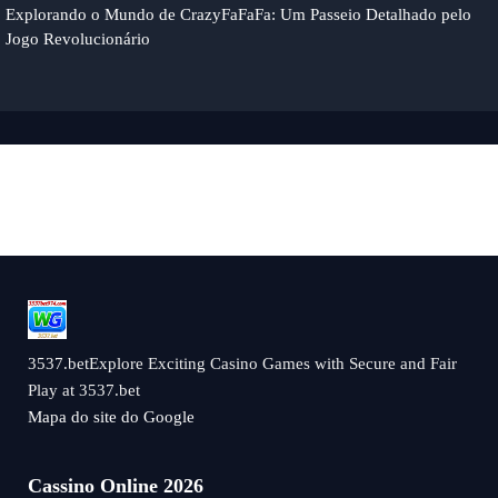
Explorando o Mundo de CrazyFaFaFa: Um Passeio Detalhado pelo
Jogo Revolucionário
3537.betExplore Exciting Casino Games with Secure and Fair
Play at 3537.bet
Mapa do site do Google
Cassino Online 2026