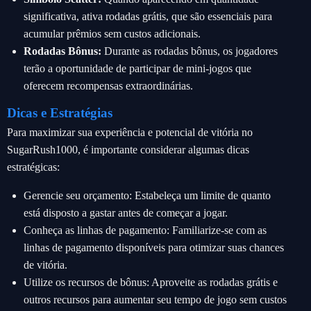
significativa, ativa rodadas grátis, que são essenciais para
acumular prêmios sem custos adicionais.
Rodadas Bônus:
Durante as rodadas bônus, os jogadores
terão a oportunidade de participar de mini-jogos que
oferecem recompensas extraordinárias.
Dicas e Estratégias
Para maximizar sua experiência e potencial de vitória no
SugarRush1000, é importante considerar algumas dicas
estratégicas:
Gerencie seu orçamento: Estabeleça um limite de quanto
está disposto a gastar antes de começar a jogar.
Conheça as linhas de pagamento: Familiarize-se com as
linhas de pagamento disponíveis para otimizar suas chances
de vitória.
Utilize os recursos de bônus: Aproveite as rodadas grátis e
outros recursos para aumentar seu tempo de jogo sem custos