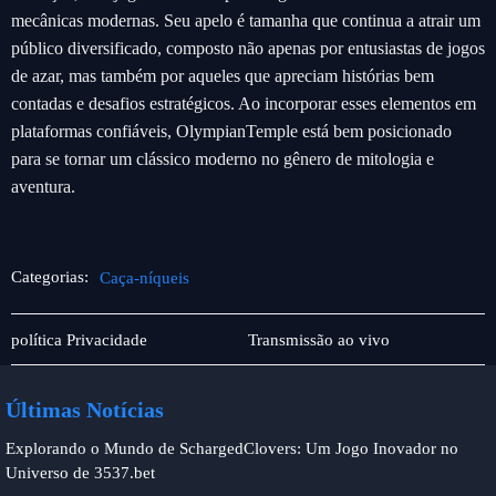
mecânicas modernas. Seu apelo é tamanha que continua a atrair um
público diversificado, composto não apenas por entusiastas de jogos
de azar, mas também por aqueles que apreciam histórias bem
contadas e desafios estratégicos. Ao incorporar esses elementos em
plataformas confiáveis, OlympianTemple está bem posicionado
para se tornar um clássico moderno no gênero de mitologia e
aventura.
Categorias:
Caça-níqueis
Jogos
Caça-
política Privacidade
Transmissão ao vivo
de
níqueis
cassino
Últimas Notícias
Explorando o Mundo de SchargedClovers: Um Jogo Inovador no
Universo de 3537.bet