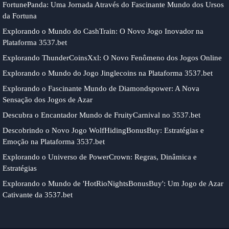
FortunePanda: Uma Jornada Através do Fascinante Mundo dos Ursos
da Fortuna
Explorando o Mundo do CashTrain: O Novo Jogo Inovador na
Plataforma 3537.bet
Explorando ThunderCoinsXxl: O Novo Fenômeno dos Jogos Online
Explorando o Mundo do Jogo Jinglecoins na Plataforma 3537.bet
Explorando o Fascinante Mundo de Diamondspower: A Nova
Sensação dos Jogos de Azar
Descubra o Encantador Mundo de FruityCarnival no 3537.bet
Descobrindo o Novo Jogo WolfHidingBonusBuy: Estratégias e
Emoção na Plataforma 3537.bet
Explorando o Universo de PowerCrown: Regras, Dinâmica e
Estratégias
Explorando o Mundo de 'HotRioNightsBonusBuy': Um Jogo de Azar
Cativante da 3537.bet