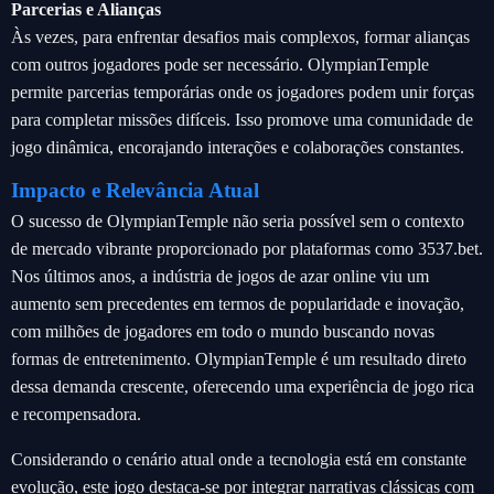
Parcerias e Alianças
Às vezes, para enfrentar desafios mais complexos, formar alianças
com outros jogadores pode ser necessário. OlympianTemple
permite parcerias temporárias onde os jogadores podem unir forças
para completar missões difíceis. Isso promove uma comunidade de
jogo dinâmica, encorajando interações e colaborações constantes.
Impacto e Relevância Atual
O sucesso de OlympianTemple não seria possível sem o contexto
de mercado vibrante proporcionado por plataformas como 3537.bet.
Nos últimos anos, a indústria de jogos de azar online viu um
aumento sem precedentes em termos de popularidade e inovação,
com milhões de jogadores em todo o mundo buscando novas
formas de entretenimento. OlympianTemple é um resultado direto
dessa demanda crescente, oferecendo uma experiência de jogo rica
e recompensadora.
Considerando o cenário atual onde a tecnologia está em constante
evolução, este jogo destaca-se por integrar narrativas clássicas com