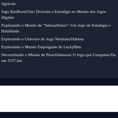
Agrícola
Jogo BaoBoonChin: Diversão e Estratégia no Mundo dos Jogos
Digitais
Explorando o Mundo de "YakuzaHonor": Um Jogo de Estratégia e
Habilidade
Explorando o Universo do Jogo WisdomofAthena
Explorando o Mundo Empolgante de LuckyBats
Desvendando o Mundo de PreachSamurai: O Jogo que Conquista Fãs
em 3537.bet