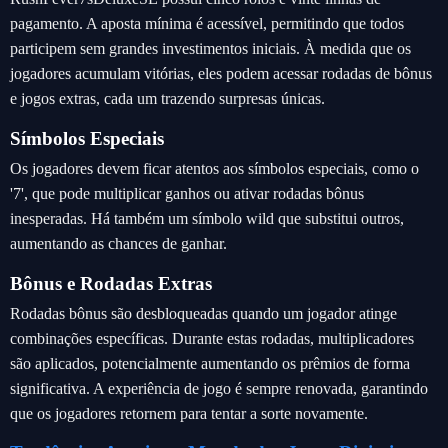
pagamento. A aposta mínima é acessível, permitindo que todos
participem sem grandes investimentos iniciais. À medida que os
jogadores acumulam vitórias, eles podem acessar rodadas de bônus
e jogos extras, cada um trazendo surpresas únicas.
Símbolos Especiais
Os jogadores devem ficar atentos aos símbolos especiais, como o
'7', que pode multiplicar ganhos ou ativar rodadas bônus
inesperadas. Há também um símbolo wild que substitui outros,
aumentando as chances de ganhar.
Bônus e Rodadas Extras
Rodadas bônus são desbloqueadas quando um jogador atinge
combinações específicas. Durante estas rodadas, multiplicadores
são aplicados, potencialmente aumentando os prêmios de forma
significativa. A experiência de jogo é sempre renovada, garantindo
que os jogadores retornem para tentar a sorte novamente.