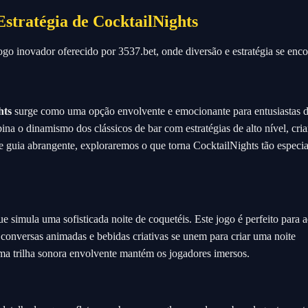
stratégia de CocktailNights
go inovador oferecido por 3537.bet, onde diversão e estratégia se enc
hts
surge como uma opção envolvente e emocionante para entusiastas d
ina o dinamismo dos clássicos de bar com estratégias de alto nível, cr
te guia abrangente, exploraremos o que torna CocktailNights tão especia
e simula uma sofisticada noite de coquetéis. Este jogo é perfeito para 
conversas animadas e bebidas criativas se unem para criar uma noite
 uma trilha sonora envolvente mantém os jogadores imersos.