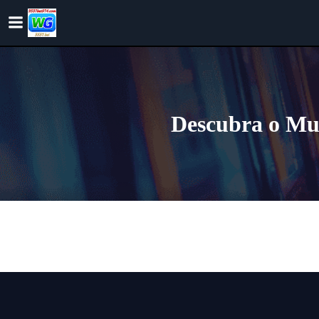
Pular
para
o
conteúdo
Descubra o Mun