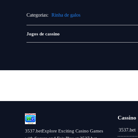
Categorias:
Rinha de galos
Transmissão
Jogos de cassino
ao
vivo
Cassino
3537.bet
3537.betExplore Exciting Casino Games