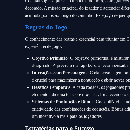
CocktailNights apresenta um tema noturno, com gráficos
decorado. A missão principal do jogador é gerenciar dife
acumula pontos ao longo do caminho. Este jogo requer qu
Regras do Jogo
O conhecimento das regras é essencial para triunfar em C
experiência de jogo:
Objetivo Primário
: O objetivo primordial é misturar
designado. A precisão e a rapidez são recompensadas 
Interações com Personagens
: Cada personagem no j
é crucial para maximizar a pontuação e abrir novas op
Desafios Temporais
: A cada rodada, os jogadores pr
elemento adiciona tensão e urgência, fortalecendo o 
Sistemas de Pontuação e Bônus
: CocktailNights in
criatividade das combinações de coquetéis. Bônus ad
um incentivo a mais para os jogadores.
Estratégias para o Sucesso