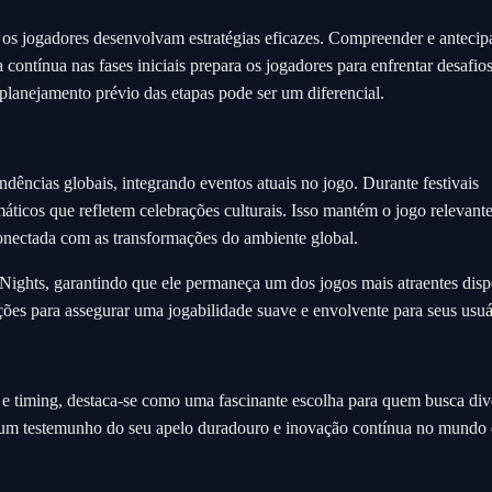
 os jogadores desenvolvam estratégias eficazes. Compreender e antecip
a contínua nas fases iniciais prepara os jogadores para enfrentar desafio
 planejamento prévio das etapas pode ser um diferencial.
dências globais, integrando eventos atuais no jogo. Durante festivais
máticos que refletem celebrações culturais. Isso mantém o jogo relevante
conectada com as transformações do ambiente global.
lNights, garantindo que ele permaneça um dos jogos mais atraentes disp
ões para assegurar uma jogabilidade suave e envolvente para seus usuá
e e timing, destaca-se como uma fascinante escolha para quem busca div
é um testemunho do seu apelo duradouro e inovação contínua no mundo 