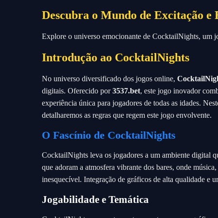
Descubra o Mundo de Excitação e E
Explore o universo emocionante de CocktailNights, um jo
Introdução ao CocktailNights
No universo diversificado dos jogos online,
CocktailNig
digitais. Oferecido por
3537.bet
, este jogo inovador comb
experiência única para jogadores de todas as idades. Nes
detalharemos as regras que regem este jogo envolvente.
O Fascínio de CocktailNights
CocktailNights leva os jogadores a um ambiente digital qu
que adoram a atmosfera vibrante dos bares, onde música, 
inesquecível. Integração de gráficos de alta qualidade e
Jogabilidade e Temática