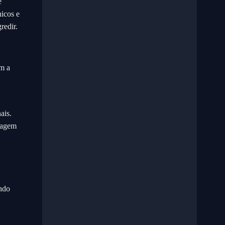
e
nicos e
redir.
am a
ais.
onagem
endo