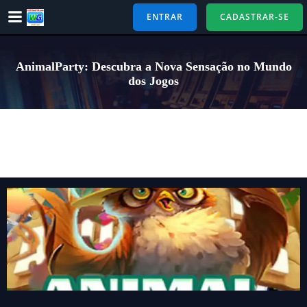
Pular
ENTRAR
CADASTRAR-SE
para
o
conteúdo
AnimalParty: Descubra a Nova Sensação no Mundo
dos Jogos