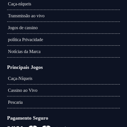
Caça-níqueis
Transmissão ao vivo
Jogos de cassino
política Privacidade
Notícias da Marca
Principais Jogos
Caça-Níqueis
Cassino ao Vivo
Pescaria
Pagamento Seguro