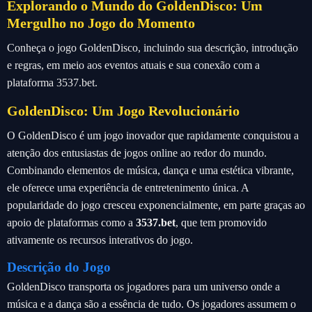
Explorando o Mundo do GoldenDisco: Um
Mergulho no Jogo do Momento
Conheça o jogo GoldenDisco, incluindo sua descrição, introdução
e regras, em meio aos eventos atuais e sua conexão com a
plataforma 3537.bet.
GoldenDisco: Um Jogo Revolucionário
O GoldenDisco é um jogo inovador que rapidamente conquistou a
atenção dos entusiastas de jogos online ao redor do mundo.
Combinando elementos de música, dança e uma estética vibrante,
ele oferece uma experiência de entretenimento única. A
popularidade do jogo cresceu exponencialmente, em parte graças ao
apoio de plataformas como a
3537.bet
, que tem promovido
ativamente os recursos interativos do jogo.
Descrição do Jogo
GoldenDisco transporta os jogadores para um universo onde a
música e a dança são a essência de tudo. Os jogadores assumem o