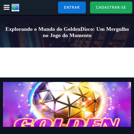
Pular
ENTRAR
CADASTRAR-SE
para
o
conteúdo
Explorando o Mundo do GoldenDisco: Um Mergulho
no Jogo do Momento