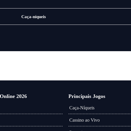
Rinha
Caça-níqueis
de
galos
 Online 2026
Principais Jogos
Caça-Níqueis
Cassino ao Vivo