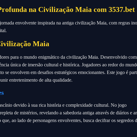
rofunda na Civilização Maia com 3537.bet
rnada envolvente inspirada na antiga civilização Maia, com regras in
tal.
ivilização Maia
dores para o mundo enigmático da civilização Maia. Desenvolvido com
ência única de imersão cultural e histórica. Jogadores ao redor do mu
nto se envolvem em desafios estratégicos emocionantes. Este jogo é part
unir entretenimento de alta qualidade.
es
scínio devido à sua rica história e complexidade cultural. No jogo
eta de mistérios, revelando a sabedoria antiga através de diários e ar
que, ao lado de personagens envolventes, busca decifrar os segredos 