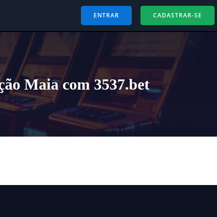
ENTRAR
CADASTRAR-SE
ção Maia com 3537.bet