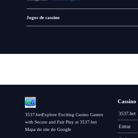
Transmissão
Jogos de cassino
ao
vivo
Cassino
3537.bet
3537.betExplore Exciting Casino Games
with Secure and Fair Play at 3537.bet
Entrar
Mapa do site do Google