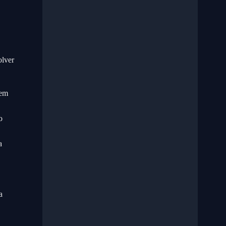
olver
vem
o
a
a