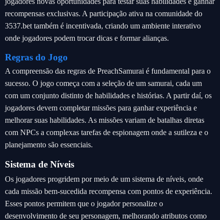
jogadores novas oportunidades para testar suas habilidades e ganhar
recompensas exclusivas. A participação ativa na comunidade do
3537.bet também é incentivada, criando um ambiente interativo
onde jogadores podem trocar dicas e formar alianças.
Regras do Jogo
A compreensão das regras de PreachSamurai é fundamental para o
sucesso. O jogo começa com a seleção de um samurai, cada um
com um conjunto distinto de habilidades e histórias. A partir daí, os
jogadores devem completar missões para ganhar experiência e
melhorar suas habilidades. As missões variam de batalhas diretas
com NPCs a complexas tarefas de espionagem onde a sutileza e o
planejamento são essenciais.
Sistema de Níveis
Os jogadores progridem por meio de um sistema de níveis, onde
cada missão bem-sucedida recompensa com pontos de experiência.
Esses pontos permitem que o jogador personalize o
desenvolvimento de seu personagem, melhorando atributos como