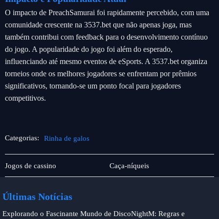
O impacto de PreachSamurai foi rapidamente percebido, com uma
comunidade crescente na 3537.bet que não apenas joga, mas
também contribui com feedback para o desenvolvimento contínuo
do jogo. A popularidade do jogo foi além do esperado,
influenciando até mesmo eventos de eSports. A 3537.bet organiza
torneios onde os melhores jogadores se enfrentam por prêmios
significativos, tornando-se um ponto focal para jogadores
competitivos.
Categorias:
Rinha de galos
Transmissão
Rinha
Jogos de cassino
Caça-níqueis
ao
de
vivo
galos
Últimas Notícias
Explorando o Fascinante Mundo de DiscoNightM: Regras e