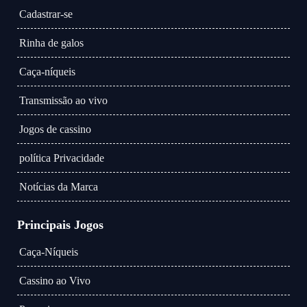
Cadastrar-se
Rinha de galos
Caça-níqueis
Transmissão ao vivo
Jogos de cassino
política Privacidade
Notícias da Marca
Principais Jogos
Caça-Níqueis
Cassino ao Vivo