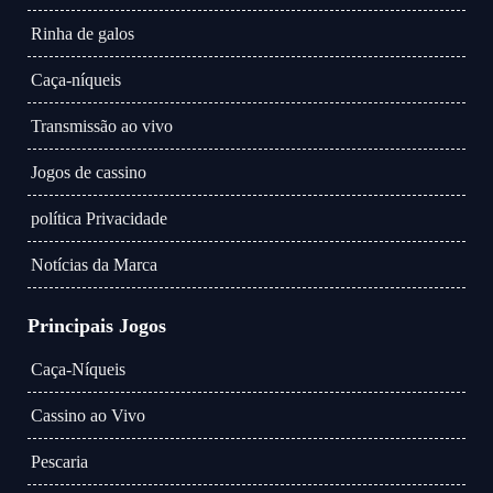
Rinha de galos
Caça-níqueis
Transmissão ao vivo
Jogos de cassino
política Privacidade
Notícias da Marca
Principais Jogos
Caça-Níqueis
Cassino ao Vivo
Pescaria