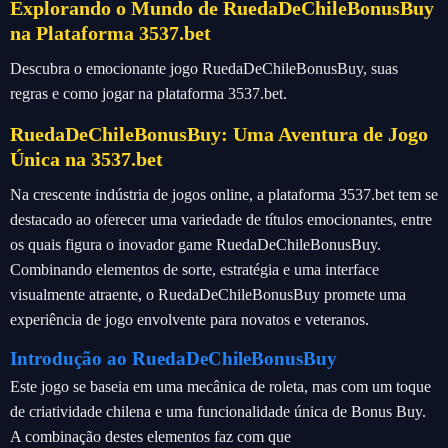
Explorando o Mundo de RuedaDeChileBonusBuy
na Plataforma 3537.bet
Descubra o emocionante jogo RuedaDeChileBonusBuy, suas
regras e como jogar na plataforma 3537.bet.
RuedaDeChileBonusBuy: Uma Aventura de Jogo
Única na 3537.bet
Na crescente indústria de jogos online, a plataforma 3537.bet tem se
destacado ao oferecer uma variedade de títulos emocionantes, entre
os quais figura o inovador game RuedaDeChileBonusBuy.
Combinando elementos de sorte, estratégia e uma interface
visualmente atraente, o RuedaDeChileBonusBuy promete uma
experiência de jogo envolvente para novatos e veteranos.
Introdução ao RuedaDeChileBonusBuy
Este jogo se baseia em uma mecânica de roleta, mas com um toque
de criatividade chilena e uma funcionalidade única de Bonus Buy.
A combinação destes elementos faz com que