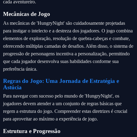
cada aventureiro.
Mecânicas de Jogo
As mecânicas de 'HungryNight' são cuidadosamente projetadas
para instigar o intelecto e a destreza dos jogadores. O jogo combina
elementos de exploração, resolução de quebra-cabeças e combate,
oferecendo múltiplas camadas de desafios. Além disso, o sistema de
progressão de personagens incentiva a personalização, permitindo
que cada jogador desenvolva suas habilidades conforme sua
preferência única.
Regras do Jogo: Uma Jornada de Estratégia e
Astúcia
Para navegar com sucesso pelo mundo de 'HungryNight', os
jogadores devem atender a um conjunto de regras básicas que
regem a estrutura do jogo. Compreender estas diretrizes é crucial
para aproveitar ao máximo a experiência de jogo.
Estrutura e Progressão