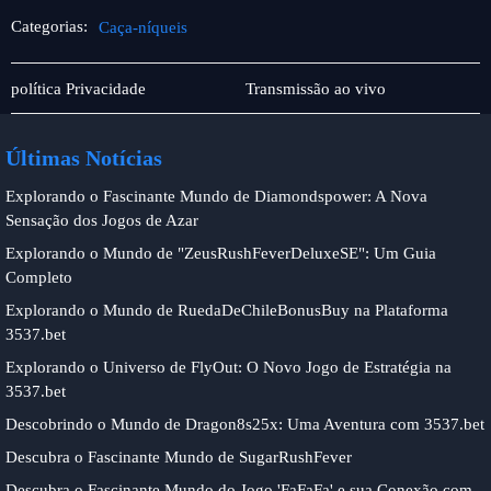
Categorias:
Caça-níqueis
Jogos
Caça-
política Privacidade
Transmissão ao vivo
de
níqueis
cassino
Últimas Notícias
Explorando o Fascinante Mundo de Diamondspower: A Nova
Sensação dos Jogos de Azar
Explorando o Mundo de "ZeusRushFeverDeluxeSE": Um Guia
Completo
Explorando o Mundo de RuedaDeChileBonusBuy na Plataforma
3537.bet
Explorando o Universo de FlyOut: O Novo Jogo de Estratégia na
3537.bet
Descobrindo o Mundo de Dragon8s25x: Uma Aventura com 3537.bet
Descubra o Fascinante Mundo de SugarRushFever
Descubra o Fascinante Mundo do Jogo 'FaFaFa' e sua Conexão com