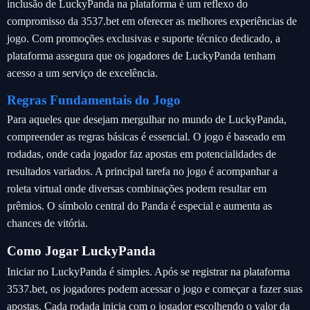
inclusão de LuckyPanda na plataforma é um reflexo do
compromisso da 3537.bet em oferecer as melhores experiências de
jogo. Com promoções exclusivas e suporte técnico dedicado, a
plataforma assegura que os jogadores de LuckyPanda tenham
acesso a um serviço de excelência.
Regras Fundamentais do Jogo
Para aqueles que desejam mergulhar no mundo de LuckyPanda,
compreender as regras básicas é essencial. O jogo é baseado em
rodadas, onde cada jogador faz apostas em potencialidades de
resultados variados. A principal tarefa no jogo é acompanhar a
roleta virtual onde diversas combinações podem resultar em
prêmios. O símbolo central do Panda é especial e aumenta as
chances de vitória.
Como Jogar LuckyPanda
Iniciar no LuckyPanda é simples. Após se registrar na plataforma
3537.bet, os jogadores podem acessar o jogo e começar a fazer suas
apostas. Cada rodada inicia com o jogador escolhendo o valor da