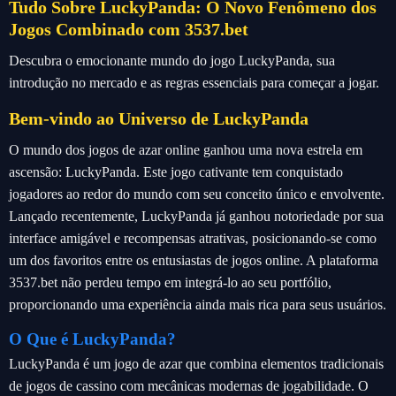
Tudo Sobre LuckyPanda: O Novo Fenômeno dos
Jogos Combinado com 3537.bet
Descubra o emocionante mundo do jogo LuckyPanda, sua
introdução no mercado e as regras essenciais para começar a jogar.
Bem-vindo ao Universo de LuckyPanda
O mundo dos jogos de azar online ganhou uma nova estrela em
ascensão: LuckyPanda. Este jogo cativante tem conquistado
jogadores ao redor do mundo com seu conceito único e envolvente.
Lançado recentemente, LuckyPanda já ganhou notoriedade por sua
interface amigável e recompensas atrativas, posicionando-se como
um dos favoritos entre os entusiastas de jogos online. A plataforma
3537.bet não perdeu tempo em integrá-lo ao seu portfólio,
proporcionando uma experiência ainda mais rica para seus usuários.
O Que é LuckyPanda?
LuckyPanda é um jogo de azar que combina elementos tradicionais
de jogos de cassino com mecânicas modernas de jogabilidade. O