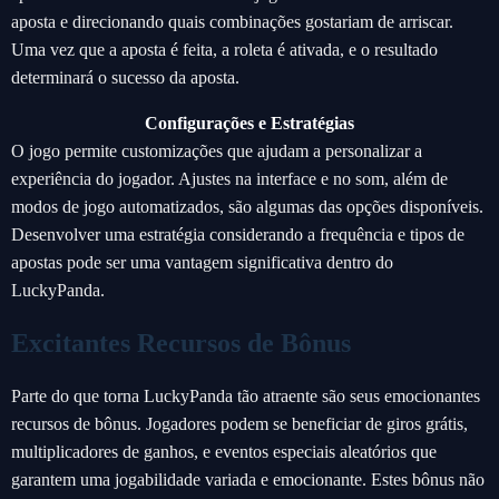
aposta e direcionando quais combinações gostariam de arriscar.
Uma vez que a aposta é feita, a roleta é ativada, e o resultado
determinará o sucesso da aposta.
Configurações e Estratégias
O jogo permite customizações que ajudam a personalizar a
experiência do jogador. Ajustes na interface e no som, além de
modos de jogo automatizados, são algumas das opções disponíveis.
Desenvolver uma estratégia considerando a frequência e tipos de
apostas pode ser uma vantagem significativa dentro do
LuckyPanda.
Excitantes Recursos de Bônus
Parte do que torna LuckyPanda tão atraente são seus emocionantes
recursos de bônus. Jogadores podem se beneficiar de giros grátis,
multiplicadores de ganhos, e eventos especiais aleatórios que
garantem uma jogabilidade variada e emocionante. Estes bônus não