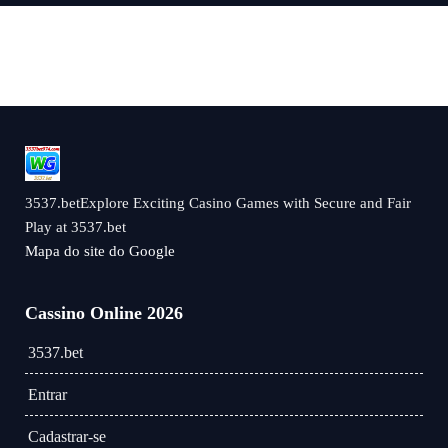
3537.betExplore Exciting Casino Games with Secure and Fair
Play at 3537.bet
Mapa do site do Google
Cassino Online 2026
3537.bet
Entrar
Cadastrar-se