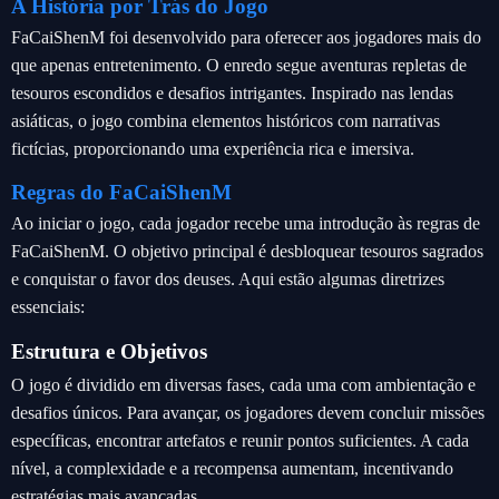
A História por Trás do Jogo
FaCaiShenM foi desenvolvido para oferecer aos jogadores mais do
que apenas entretenimento. O enredo segue aventuras repletas de
tesouros escondidos e desafios intrigantes. Inspirado nas lendas
asiáticas, o jogo combina elementos históricos com narrativas
fictícias, proporcionando uma experiência rica e imersiva.
Regras do FaCaiShenM
Ao iniciar o jogo, cada jogador recebe uma introdução às regras de
FaCaiShenM. O objetivo principal é desbloquear tesouros sagrados
e conquistar o favor dos deuses. Aqui estão algumas diretrizes
essenciais:
Estrutura e Objetivos
O jogo é dividido em diversas fases, cada uma com ambientação e
desafios únicos. Para avançar, os jogadores devem concluir missões
específicas, encontrar artefatos e reunir pontos suficientes. A cada
nível, a complexidade e a recompensa aumentam, incentivando
estratégias mais avançadas.