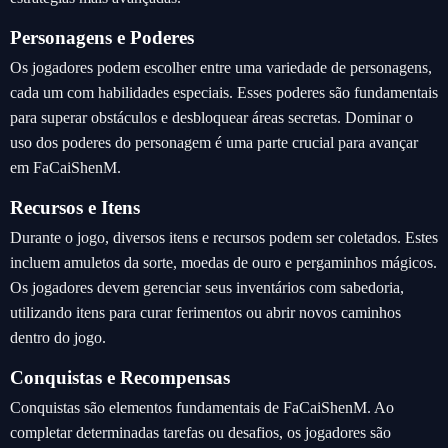
Personagens e Poderes
Os jogadores podem escolher entre uma variedade de personagens,
cada um com habilidades especiais. Esses poderes são fundamentais
para superar obstáculos e desbloquear áreas secretas. Dominar o
uso dos poderes do personagem é uma parte crucial para avançar
em FaCaiShenM.
Recursos e Itens
Durante o jogo, diversos itens e recursos podem ser coletados. Estes
incluem amuletos da sorte, moedas de ouro e pergaminhos mágicos.
Os jogadores devem gerenciar seus inventários com sabedoria,
utilizando itens para curar ferimentos ou abrir novos caminhos
dentro do jogo.
Conquistas e Recompensas
Conquistas são elementos fundamentais de FaCaiShenM. Ao
completar determinadas tarefas ou desafios, os jogadores são