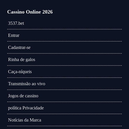
Cassino Online 2026
3537.bet
Entrar
Cadastrar-se
Rinha de galos
Caça-níqueis
Transmissão ao vivo
Jogos de cassino
política Privacidade
Notícias da Marca