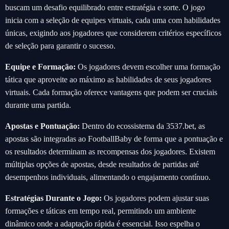
buscam um desafio equilibrado entre estratégia e sorte. O jogo
inicia com a seleção de equipes virtuais, cada uma com habilidades
únicas, exigindo aos jogadores que considerem critérios específicos
de seleção para garantir o sucesso.
Equipe e Formação:
Os jogadores devem escolher uma formação
tática que aproveite ao máximo as habilidades de seus jogadores
virtuais. Cada formação oferece vantagens que podem ser cruciais
durante uma partida.
Apostas e Pontuação:
Dentro do ecossistema da 3537.bet, as
apostas são integradas ao FootballBaby de forma que a pontuação e
os resultados determinam as recompensas dos jogadores. Existem
múltiplas opções de apostas, desde resultados de partidas até
desempenhos individuais, alimentando o engajamento contínuo.
Estratégias Durante o Jogo:
Os jogadores podem ajustar suas
formações e táticas em tempo real, permitindo um ambiente
dinâmico onde a adaptação rápida é essencial. Isso espelha o