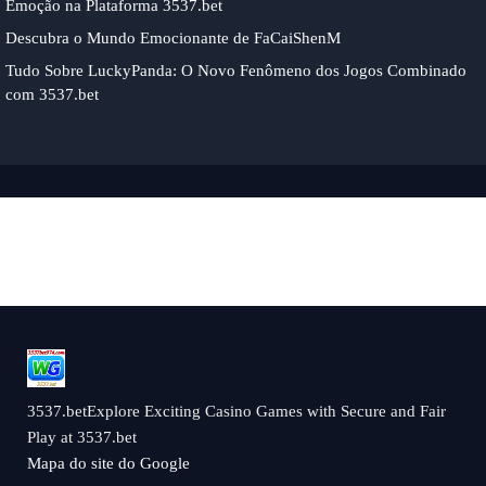
Emoção na Plataforma 3537.bet
Descubra o Mundo Emocionante de FaCaiShenM
Tudo Sobre LuckyPanda: O Novo Fenômeno dos Jogos Combinado
com 3537.bet
3537.betExplore Exciting Casino Games with Secure and Fair
Play at 3537.bet
Mapa do site do Google