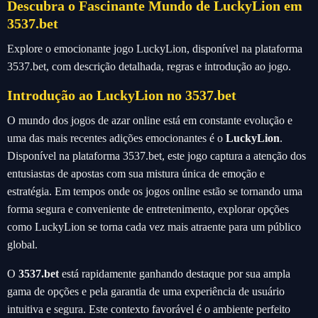
Descubra o Fascinante Mundo de LuckyLion em
3537.bet
Explore o emocionante jogo LuckyLion, disponível na plataforma
3537.bet, com descrição detalhada, regras e introdução ao jogo.
Introdução ao LuckyLion no 3537.bet
O mundo dos jogos de azar online está em constante evolução e
uma das mais recentes adições emocionantes é o
LuckyLion
.
Disponível na plataforma 3537.bet, este jogo captura a atenção dos
entusiastas de apostas com sua mistura única de emoção e
estratégia. Em tempos onde os jogos online estão se tornando uma
forma segura e conveniente de entretenimento, explorar opções
como LuckyLion se torna cada vez mais atraente para um público
global.
O
3537.bet
está rapidamente ganhando destaque por sua ampla
gama de opções e pela garantia de uma experiência de usuário
intuitiva e segura. Este contexto favorável é o ambiente perfeito