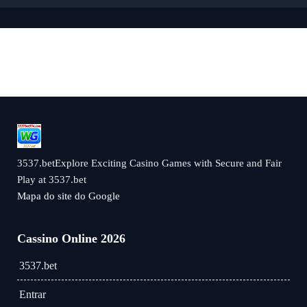
3537.betExplore Exciting Casino Games with Secure and Fair
Play at 3537.bet
Mapa do site do Google
Cassino Online 2026
3537.bet
Entrar