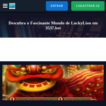
Pular
ENTRAR
CADASTRAR-SE
para
o
conteúdo
Descubra o Fascinante Mundo de LuckyLion em
3537.bet