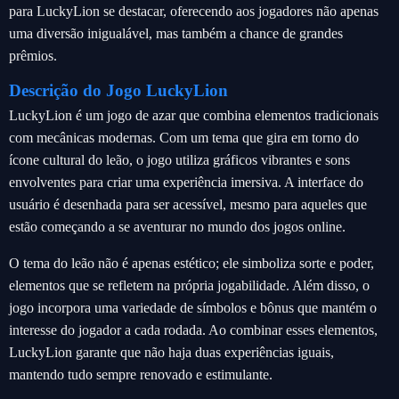
para LuckyLion se destacar, oferecendo aos jogadores não apenas
uma diversão inigualável, mas também a chance de grandes
prêmios.
Descrição do Jogo LuckyLion
LuckyLion é um jogo de azar que combina elementos tradicionais
com mecânicas modernas. Com um tema que gira em torno do
ícone cultural do leão, o jogo utiliza gráficos vibrantes e sons
envolventes para criar uma experiência imersiva. A interface do
usuário é desenhada para ser acessível, mesmo para aqueles que
estão começando a se aventurar no mundo dos jogos online.
O tema do leão não é apenas estético; ele simboliza sorte e poder,
elementos que se refletem na própria jogabilidade. Além disso, o
jogo incorpora uma variedade de símbolos e bônus que mantém o
interesse do jogador a cada rodada. Ao combinar esses elementos,
LuckyLion garante que não haja duas experiências iguais,
mantendo tudo sempre renovado e estimulante.