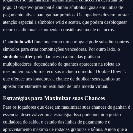
jogo. O objetivo principal é alinhar símbolos iguais em linhas de
pagamento ativas para ganhar prêmios. Os jogadores devem prestar
atenção especial a símbolos wild e scatter, que podem desbloquear
recursos adicionais e aumentar consideravelmente os lucros.
O
símbolo wild
funciona como um coringa e pode substituir outros
símbolos para criar combinações vencedoras. Por outro lado, o
símbolo scatter
pode dar acesso a rodadas grátis ou
multiplicadores, dependendo de quantos aparecem na roleta ao
mesmo tempo. Outros recursos incluem o modo "Double Down",
que oferece aos jogadores a chance de duplicar seus ganhos ao
apostar corretamente no resultado de uma moeda virtual.
Estratégias para Maximizar suas Chances
Para os jogadores que desejam maximizar suas chances de ganhar, é
essencial desenvolver uma estratégia. Isso pode incluir a gestão
cuidadosa do saldo, o estudo das linhas de pagamento e o
aproveitamento máximo de rodadas gratuitas e bônus. Ainda que a