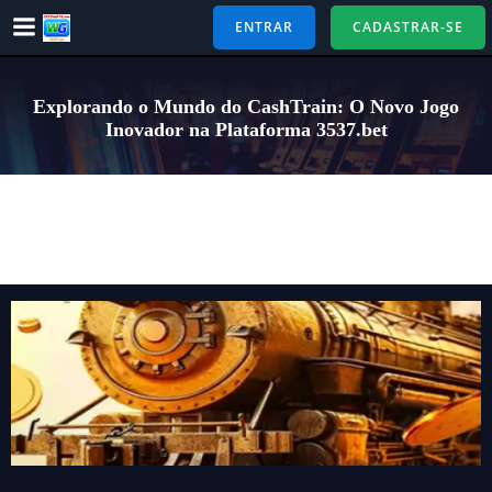
Pular
ENTRAR
CADASTRAR-SE
para
o
conteúdo
Explorando o Mundo do CashTrain: O Novo Jogo
Inovador na Plataforma 3537.bet