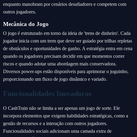
enquanto manobram por cenários desafiadores e competem com
outros jogadores.
Mecânica do Jogo
O jogo é estruturado em torno da ideia de 'trens de dinheiro'. Cada
jogador inicia com um trem que deve ser guiado por trilhas repletas
de obstáculos e oportunidades de ganho. A estratégia entra em cena
quando os jogadores precisam decidir em que momentos correr
riscos e quando adotar uma abordagem mais conservadora.
Diversos power-ups estão disponíveis para aprimorar o joguinho,
proporcionando um fluxo de jogo dinâmico e variado.
Funcionalidades Inovadoras
O CashTrain não se limita a ser apenas um jogo de sorte. Ele
incorpora elementos que exigem habilidades estratégicas, como a
gestão de recursos e a interação com outros jogadores.
Funcionalidades sociais adicionam uma camada extra de