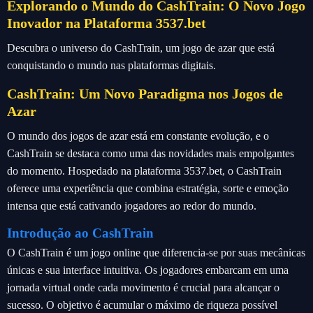
Explorando o Mundo do CashTrain: O Novo Jogo
Inovador na Plataforma 3537.bet
Descubra o universo do CashTrain, um jogo de azar que está
conquistando o mundo nas plataformas digitais.
CashTrain: Um Novo Paradigma nos Jogos de
Azar
O mundo dos jogos de azar está em constante evolução, e o
CashTrain se destaca como uma das novidades mais empolgantes
do momento. Hospedado na plataforma 3537.bet, o CashTrain
oferece uma experiência que combina estratégia, sorte e emoção
intensa que está cativando jogadores ao redor do mundo.
Introdução ao CashTrain
O CashTrain é um jogo online que diferencia-se por suas mecânicas
únicas e sua interface intuitiva. Os jogadores embarcam em uma
jornada virtual onde cada movimento é crucial para alcançar o
sucesso. O objetivo é acumular o máximo de riqueza possível