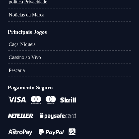
política Privacidade
Notícias da Marca
Principais Jogos
Caça-Níqueis
Cassino ao Vivo
Pescaria
Pagamento Seguro