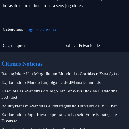
horas de entretenimento para seus jogadores.
Categorias:
Jogos de cassino
Rinha
Jogos
Caça-níqueis
política Privacidade
de
de
galos
cassino
Últimas Notícias
RacingJoker: Um Mergulho no Mundo das Corridas e Estratégias
Explorando o Mundo Empolgante de JManiaDiamonds
Descubra as Aventuras do Jogo TenTonWaysLuck na Plataforma
3537.bet
BountyFrenzy: Aventuras e Estratégias no Universo de 3537.bet
Explorando o Jogo Royalexpress: Um Passeio Entre Estratégia e
Diversão