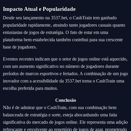
Impacto Atual e Popularidade
Desde seu lançamento na 3537.bet, o CashTrain tem ganhado
popularidade rapidamente, atraindo tanto jogadores casuais quanto
entusiastas de jogos de estratégia. O fato de estar em uma
plataforma bem estabelecida também contribui para sua crescente
base de jogadores.
Eventos recentes indicam que o setor de jogos online está aquecido,
com um aumento significativo no número de jogadores durante
períodos de marcos esportivos e feriados. A combinação de um jogo
inovador com a acessibilidade da 3537.bet torna o CashTrain uma
escolha preferida para muitos.
Conclusão
Não é de admirar que o CashTrain, com sua combinação bem
balanceada de estratégia e sorte, esteja abocanhando uma fatia
significativa do mercado de jogos online. Ele representa uma adição
refrescante e envolvente ao repertório de jogos de azar, prometendo