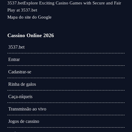
3537.betExplore Exciting Casino Games with Secure and Fair
Play at 3537.bet
Mapa do site do Google
Cassino Online 2026
3537.bet
Entrar
Cadastrar-se
Rinha de galos
Caça-níqueis
Transmissão ao vivo
Jogos de cassino