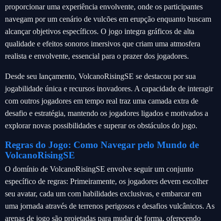
proporcionar uma experiência envolvente, onde os participantes
navegam por um cenário de vulcões em erupção enquanto buscam
alcançar objetivos específicos. O jogo integra gráficos de alta
qualidade e efeitos sonoros imersivos que criam uma atmosfera
realista e envolvente, essencial para o prazer dos jogadores.
Desde seu lançamento, VolcanoRisingSE se destacou por sua
jogabilidade única e recursos inovadores. A capacidade de interagir
com outros jogadores em tempo real traz uma camada extra de
desafio e estratégia, mantendo os jogadores ligados e motivados a
explorar novas possibilidades e superar os obstáculos do jogo.
Regras do Jogo: Como Navegar pelo Mundo de
VolcanoRisingSE
O domínio de VolcanoRisingSE envolve seguir um conjunto
específico de regras: Primeiramente, os jogadores devem escolher
seu avatar, cada um com habilidades exclusivas, e embarcar em
uma jornada através de terrenos perigosos e desafios vulcânicos. As
arenas de jogo são projetadas para mudar de forma, oferecendo