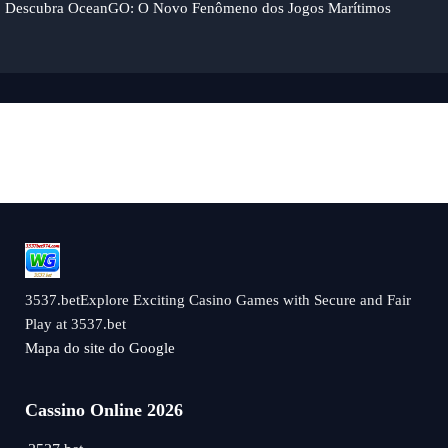
Descubra OceanGO: O Novo Fenômeno dos Jogos Marítimos
3537.betExplore Exciting Casino Games with Secure and Fair
Play at 3537.bet
Mapa do site do Google
Cassino Online 2026