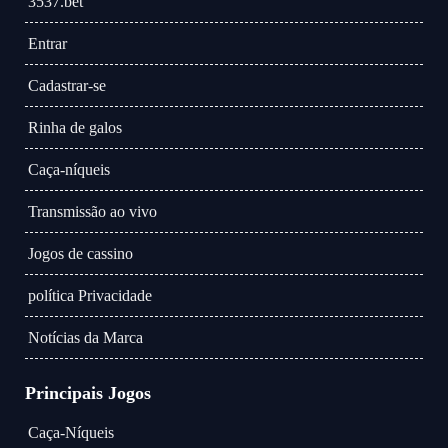
3537.bet
Entrar
Cadastrar-se
Rinha de galos
Caça-níqueis
Transmissão ao vivo
Jogos de cassino
política Privacidade
Notícias da Marca
Principais Jogos
Caça-Níqueis