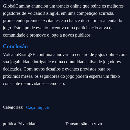
GlobalGaming anunciou um torneio online que reúne os melhores
jogadores de VolcanoRisingSE em uma competição acirrada,
prometendo prêmios excitantes e a chance de se tornar a lenda do
jogo. Este tipo de evento incentiva uma participação ativa da
comunidade e promove o jogo a novos públicos.
Conclusão
VolcanoRisingSE continua a inovar no cenário de jogos online com
sua jogabilidade intrigante e uma comunidade ativa de jogadores
dedicados. Com novos desafios e eventos previstos para os
próximos meses, os seguidores do jogo podem esperar um fluxo
constante de novidades e emoção.
Categorias:
Caça-níqueis
Jogos
Caça-
política Privacidade
Transmissão ao vivo
de
níqueis