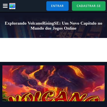
Pular
ENTRAR
CADASTRAR-SE
para
o
conteúdo
Explorando VolcanoRisingSE: Um Novo Capítulo no
Mundo dos Jogos Online