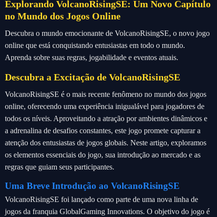
Explorando VolcanoRisingSE: Um Novo Capítulo
no Mundo dos Jogos Online
Descubra o mundo emocionante de VolcanoRisingSE, o novo jogo
online que está conquistando entusiastas em todo o mundo.
Aprenda sobre suas regras, jogabilidade e eventos atuais.
Descubra a Excitação de VolcanoRisingSE
VolcanoRisingSE é o mais recente fenômeno no mundo dos jogos
online, oferecendo uma experiência inigualável para jogadores de
todos os níveis. Aproveitando a atração por ambientes dinâmicos e
a adrenalina de desafios constantes, este jogo promete capturar a
atenção dos entusiastas de jogos globais. Neste artigo, exploramos
os elementos essenciais do jogo, sua introdução ao mercado e as
regras que guiam seus participantes.
Uma Breve Introdução ao VolcanoRisingSE
VolcanoRisingSE foi lançado como parte de uma nova linha de
jogos da franquia GlobalGaming Innovations. O objetivo do jogo é