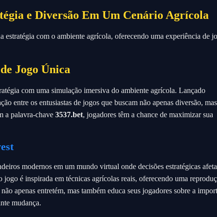
tégia e Diversão Em Um Cenário Agrícola
estratégia com o ambiente agrícola, oferecendo uma experiência de j
de Jogo Única
atégia com uma simulação imersiva do ambiente agrícola. Lançado
ação entre os entusiastas de jogos que buscam não apenas diversão, m
om a palavra-chave
3537.bet
, jogadores têm a chance de maximizar sua
est
eiros modernos em um mundo virtual onde decisões estratégicas afet
 jogo é inspirada em técnicas agrícolas reais, oferecendo uma reproduç
ca não apenas entretém, mas também educa seus jogadores sobre a impor
ante mudança.