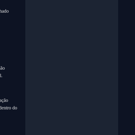
lhado
são
l.
cação
 dentro do