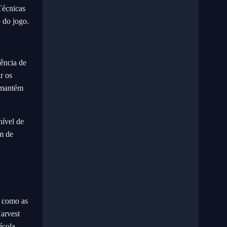
Técnicas
 do jogo.
ência de
r os
m mantém
nível de
ém de
e como as
arvest
ícola.