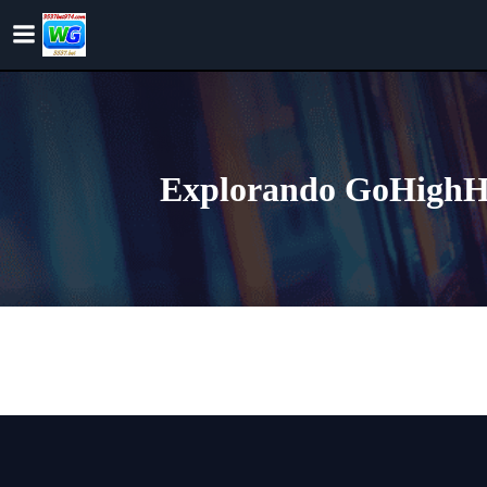
Pular
para
o
conteúdo
Explorando GoHighHar