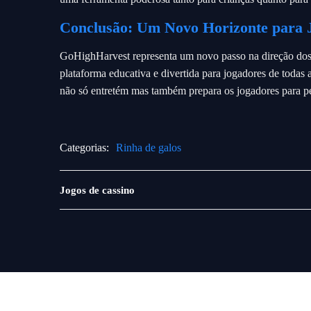
Conclusão: Um Novo Horizonte para J
GoHighHarvest representa um novo passo na direção dos 
plataforma educativa e divertida para jogadores de todas 
não só entretém mas também prepara os jogadores para pe
Categorias:
Rinha de galos
Transmissão
Jogos de cassino
ao
vivo