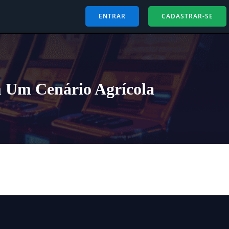
ENTRAR
CADASTRAR-SE
m Um Cenário Agrícola