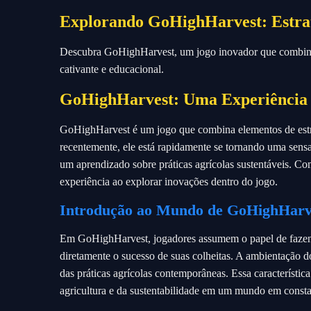
Explorando GoHighHarvest: Estra
Descubra GoHighHarvest, um jogo inovador que combina 
cativante e educacional.
GoHighHarvest: Uma Experiência 
GoHighHarvest é um jogo que combina elementos de estr
recentemente, ele está rapidamente se tornando uma sens
um aprendizado sobre práticas agrícolas sustentáveis. C
experiência ao explorar inovações dentro do jogo.
Introdução ao Mundo de GoHighHarv
Em GoHighHarvest, jogadores assumem o papel de fazend
diretamente o sucesso de suas colheitas. A ambientação do
das práticas agrícolas contemporâneas. Essa característi
agricultura e da sustentabilidade em um mundo em const