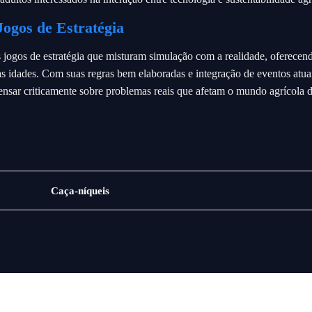
ogos de Estratégia
jogos de estratégia que misturam simulação com a realidade, oferece
as idades. Com suas regras bem elaboradas e integração de eventos atuai
nsar criticamente sobre problemas reais que afetam o mundo agrícola d
Rinha
Caça-níqueis
de
galos