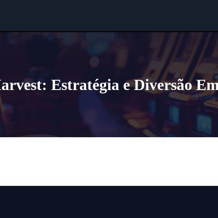
vest: Estratégia e Diversão E