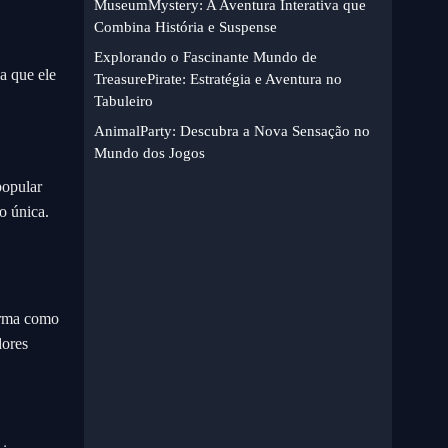
MuseumMystery: A Aventura Interativa que
Combina História e Suspense
Explorando o Fascinante Mundo de
a que ele
TreasurePirate: Estratégia e Aventura no
Tabuleiro
AnimalParty: Descubra a Nova Sensação no
Mundo dos Jogos
opular
o única.
forma como
dores