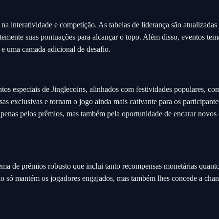
 na interatividade e competição. As tabelas de liderança são atualizada
temente suas pontuações para alcançar o topo. Além disso, eventos tem
 e uma camada adicional de desafio.
os especiais de Jinglecoins, alinhados com festividades populares, co
as exclusivas e tornam o jogo ainda mais cativante para os participante
 apenas pelos prêmios, mas também pela oportunidade de encarar novos 
ema de prêmios robusto que inclui tanto recompensas monetárias quanto
 não só mantém os jogadores engajados, mas também lhes concede a cha