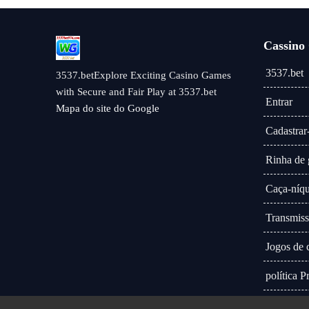
Cassino
3537.bet
3537.betExplore Exciting Casino Games
with Secure and Fair Play at 3537.bet
Entrar
Mapa do site do Google
Cadastrar
Rinha de 
Caça-níqu
Transmiss
Jogos de 
política P
Notícias 