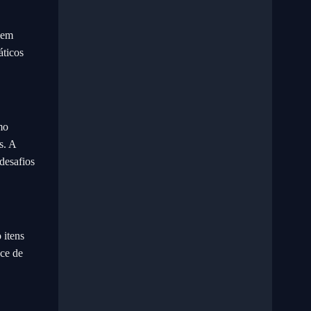
s em
áticos
mo
s. A
desafios
 itens
nce de