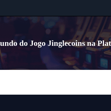
ndo do Jogo Jinglecoins na Pla