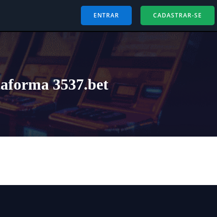
ENTRAR
CADASTRAR-SE
taforma 3537.bet