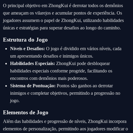
O principal objetivo em ZhongKui é derrotar todos os demônios
que ameaçam os vilarejos e acumular pontos de experiência. Os
jogadores assumem o papel de ZhongKui, utilizando habilidades
únicas e estratégias para superar desafios ao longo do caminho.
Estrutura do Jogo
Níveis e Desafios:
O jogo é dividido em vários níveis, cada
um apresentando desafios e inimigos únicos.
Habilidades Especiais:
ZhongKui pode desbloquear
habilidades especiais conforme progride, facilitando os
encontros com demônios mais poderosos.
Sistema de Pontuação:
Pontos são ganhos ao derrotar
inimigos e completar objetivos, permitindo a progressão no
jogo.
Elementos de Jogo
Além das habilidades e progressão de níveis, ZhongKui incorpora
elementos de personalização, permitindo aos jogadores modificar o