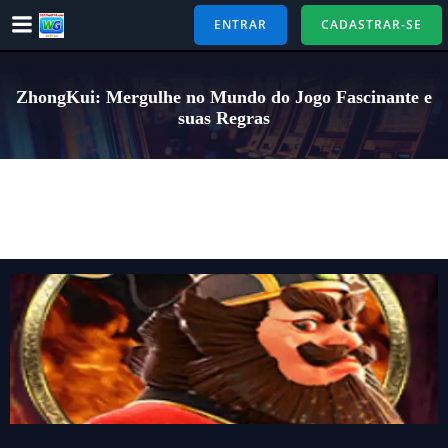
Pular
ENTRAR
CADASTRAR-SE
para
o
conteúdo
ZhongKui: Mergulhe no Mundo do Jogo Fascinante e
suas Regras