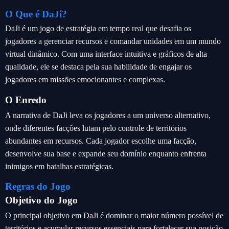
O Que é DaJi?
DaJi é um jogo de estratégia em tempo real que desafia os
jogadores a gerenciar recursos e comandar unidades em um mundo
virtual dinâmico. Com uma interface intuitiva e gráficos de alta
qualidade, ele se destaca pela sua habilidade de engajar os
jogadores em missões emocionantes e complexas.
O Enredo
A narrativa de DaJi leva os jogadores a um universo alternativo,
onde diferentes facções lutam pelo controle de territórios
abundantes em recursos. Cada jogador escolhe uma facção,
desenvolve sua base e expande seu domínio enquanto enfrenta
inimigos em batalhas estratégicas.
Regras do Jogo
Objetivo do Jogo
O principal objetivo em DaJi é dominar o maior número possível de
territórios e acumular recursos essenciais para fortalecer sua posição