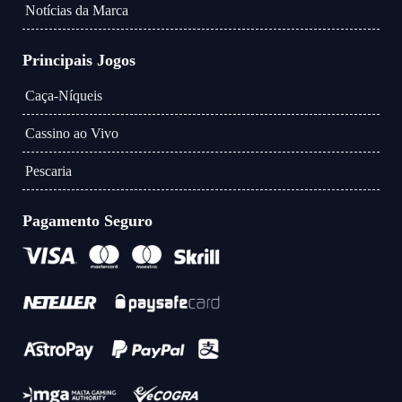
Notícias da Marca
Principais Jogos
Caça-Níqueis
Cassino ao Vivo
Pescaria
Pagamento Seguro