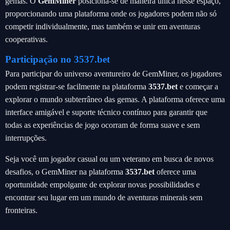
gemas. O
GemMiner
posiciona-se de maneira única nesse espaço,
proporcionando uma plataforma onde os jogadores podem não só
competir individualmente, mas também se unir em aventuras
cooperativas.
Participação no 3537.bet
Para participar do universo aventureiro de GemMiner, os jogadores
podem registrar-se facilmente na plataforma
3537.bet
e começar a
explorar o mundo subterrâneo das gemas. A plataforma oferece uma
interface amigável e suporte técnico contínuo para garantir que
todas as experiências de jogo ocorram de forma suave e sem
interrupções.
Seja você um jogador casual ou um veterano em busca de novos
desafios, o GemMiner na plataforma
3537.bet
oferece uma
oportunidade empolgante de explorar novas possibilidades e
encontrar seu lugar em um mundo de aventuras minerais sem
fronteiras.