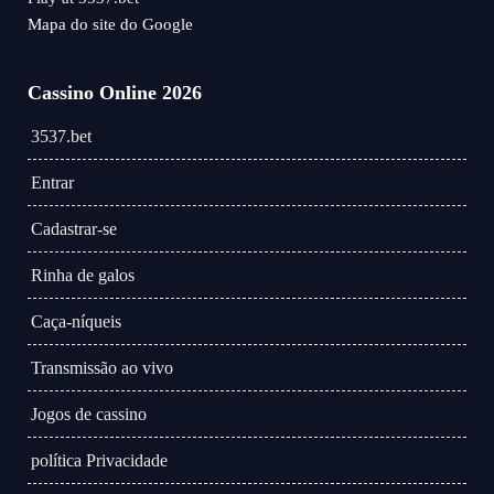
Mapa do site do Google
Cassino Online 2026
3537.bet
Entrar
Cadastrar-se
Rinha de galos
Caça-níqueis
Transmissão ao vivo
Jogos de cassino
política Privacidade