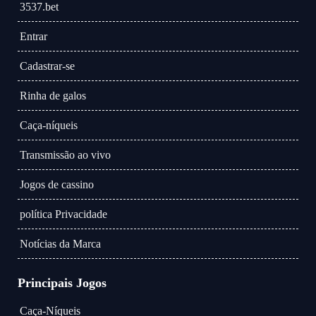
3537.bet
Entrar
Cadastrar-se
Rinha de galos
Caça-níqueis
Transmissão ao vivo
Jogos de cassino
política Privacidade
Notícias da Marca
Principais Jogos
Caça-Níqueis