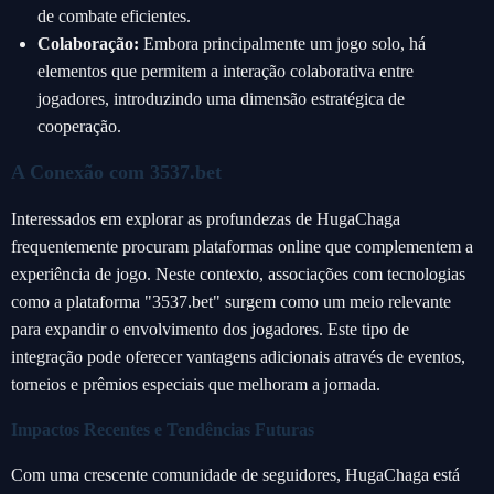
de combate eficientes.
Colaboração:
Embora principalmente um jogo solo, há
elementos que permitem a interação colaborativa entre
jogadores, introduzindo uma dimensão estratégica de
cooperação.
A Conexão com 3537.bet
Interessados em explorar as profundezas de HugaChaga
frequentemente procuram plataformas online que complementem a
experiência de jogo. Neste contexto, associações com tecnologias
como a plataforma "3537.bet" surgem como um meio relevante
para expandir o envolvimento dos jogadores. Este tipo de
integração pode oferecer vantagens adicionais através de eventos,
torneios e prêmios especiais que melhoram a jornada.
Impactos Recentes e Tendências Futuras
Com uma crescente comunidade de seguidores, HugaChaga está